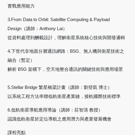
實戰應用能力
3.From Data to Orbit: Satellite Computing & Payload
Design（講師：Anthony Lai）
從資料處理到酬載設計，理解衛星系統核心技術與開發邏輯
4.下世代非地面分層通訊網路：B5G、無人機與衛星技術之
融合（暫定）
解析 B5G 架構下，空天地整合通訊的關鍵技術與應用場景
5.Stellar Bridge 繁星橋梁計畫（講師：劉登凱 博士）
以系統工程方法串聯低軌衛星產業鏈，接軌國際技術標準
6.低軌衛星導航應用導論（講師：莊智清 教授）
認識低軌衛星於定位導航之應用潛力與產業發展機會
課程亮點