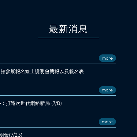
最新消息
more
空形象館參展報名線上說明會簡報以及報名表
more
打造次世代網絡新局 (7/8)
more
會(7/23)